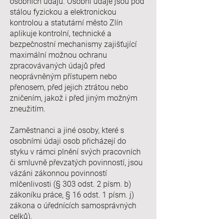
osobních údajů. Osobní údaje jsou pod
stálou fyzickou a elektronickou
kontrolou a statutární město Zlín
aplikuje kontrolní, technické a
bezpečnostní mechanismy zajišťující
maximální možnou ochranu
zpracovávaných údajů před
neoprávněným přístupem nebo
přenosem, před jejich ztrátou nebo
zničením, jakož i před jiným možným
zneužitím.
Zaměstnanci a jiné osoby, které s
osobními údaji osob přicházejí do
styku v rámci plnění svých pracovních
či smluvně převzatých povinností, jsou
vázáni zákonnou povinností
mlčenlivosti (§ 303 odst. 2 písm. b)
zákoníku práce, § 16 odst. 1 písm. j)
zákona o úřednících samosprávných
celků).