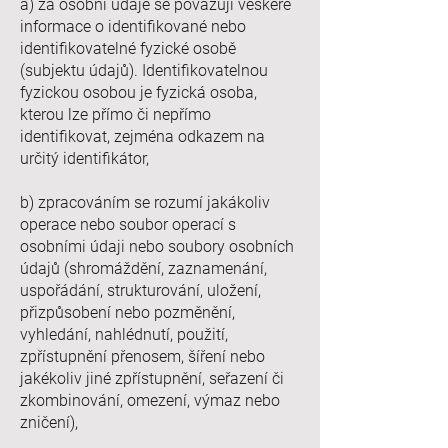
a) za osobní údaje se považují veškeré
informace o identifikované nebo
identifikovatelné fyzické osobě
(subjektu údajů). Identifikovatelnou
fyzickou osobou je fyzická osoba,
kterou lze přímo či nepřímo
identifikovat, zejména odkazem na
určitý identifikátor,
b) zpracováním se rozumí jakákoliv
operace nebo soubor operací s
osobními údaji nebo soubory osobních
údajů (shromáždění, zaznamenání,
uspořádání, strukturování, uložení,
přizpůsobení nebo pozměnění,
vyhledání, nahlédnutí, použití,
zpřístupnění přenosem, šíření nebo
jakékoliv jiné zpřístupnění, seřazení či
zkombinování, omezení, výmaz nebo
zničení),