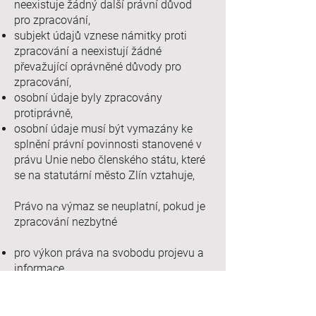
neexistuje žádný další právní důvod
pro zpracování,
subjekt údajů vznese námitky proti
zpracování a neexistují žádné
převažující oprávněné důvody pro
zpracování,
osobní údaje byly zpracovány
protiprávně,
osobní údaje musí být vymazány ke
splnění právní povinnosti stanovené v
právu Unie nebo členského státu, které
se na statutární město Zlín vztahuje,
Právo na výmaz se neuplatní, pokud je
zpracování nezbytné
pro výkon práva na svobodu projevu a
informace,
pro splnění právní povinnosti, jež
vyžaduje zpracování podle práva Unie
nebo členského státu, nebo pro splnění